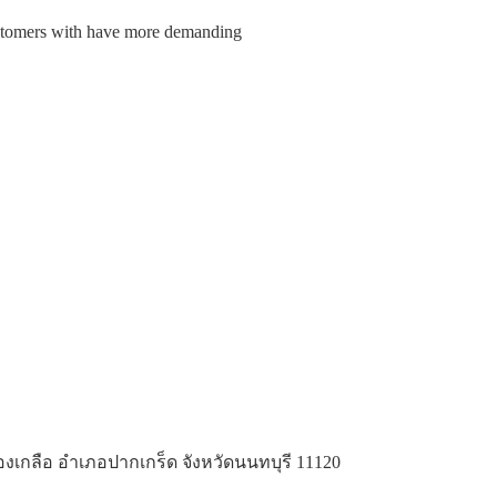
customers with have more demanding
Home
About Us
Our Service
Our Partners
Work Portfolio
Contact Us
Home
About Us
Our Service
Our Partners
Work Portfolio
Contact Us
คลองเกลือ อำเภอปากเกร็ด จังหวัดนนทบุรี 11120