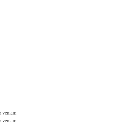
im veniam
im veniam